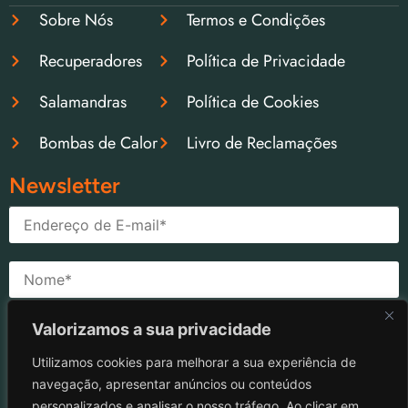
Sobre Nós
Termos e Condições
Recuperadores
Política de Privacidade
Salamandras
Política de Cookies
Bombas de Calor
Livro de Reclamações
Newsletter
Valorizamos a sua privacidade
Confirmo que Li e Aceito a
Política de
Privacidade
Utilizamos cookies para melhorar a sua experiência de
navegação, apresentar anúncios ou conteúdos
personalizados e analisar o nosso tráfego. Ao clicar em