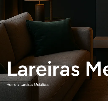
Lareiras M
Home
»
Lareiras Metálicas