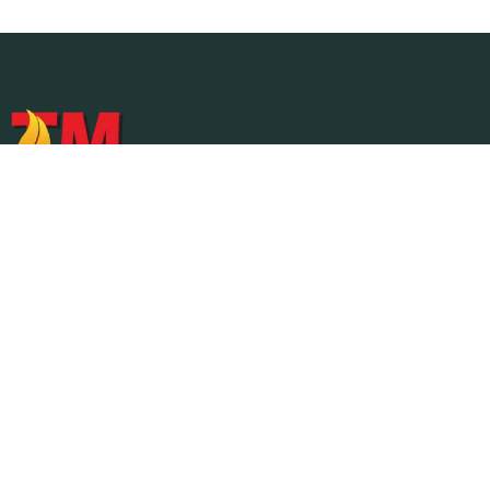
A TM Casa dos Recuperadores atua há mais de 30 anos
na área do aquecimento e climatização. Representa mais
de 50 marcas de referência, oferecendo soluções
seguras, eficientes e sustentáveis.
214 837 219
Contacto