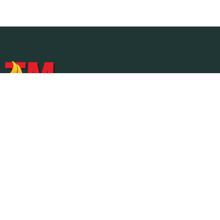
A TM Casa dos Recuperadores atua há mais de 30 anos
na área do aquecimento e climatização. Representa mais
de 50 marcas de referência, oferecendo soluções
seguras, eficientes e sustentáveis.
214 837 219
Contacto