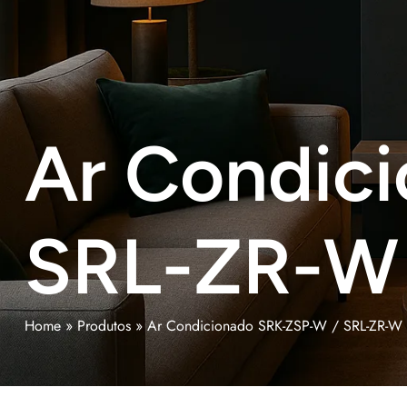
Ar Condic
SRL-ZR-W
Home
»
Produtos
»
Ar Condicionado SRK-ZSP-W / SRL-ZR-W